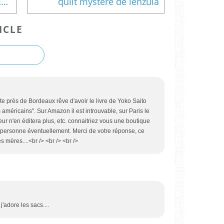
PIQUES PIQUES ET ......... REPIQUES encore
quilt mystere de lenzula
ICLE
te près de Bordeaux rêve d'avoir le livre de Yoko Saito
américains". Sur Amazon il est introuvable, sur Paris le
eur n'en éditera plus, etc. connaitriez vous une boutique
 personne éventuellement. Merci de votre réponse, ce
 mères....<br /> <br /> <br />
j'adore les sacs....