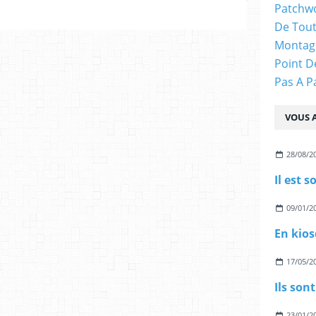
Patchw
De Tout
Montag
Point D
Pas A P
VOUS A
28/08/2
Il est so
09/01/2
En kio
17/05/2
Ils sont
23/01/2