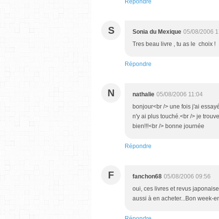
Répondre
S
Sonia du Mexique
05/08/2006 1
Tres beau livre , tu as le choix !
Répondre
N
nathalie
05/08/2006 11:04
bonjour<br /> une fois j'ai essay
n'y ai plus touché.<br /> je trouv
bien!!!<br /> bonne journée
Répondre
F
fanchon68
05/08/2006 09:56
oui, ces livres et revus japonai
aussi à en acheter...Bon week-end
Répondre