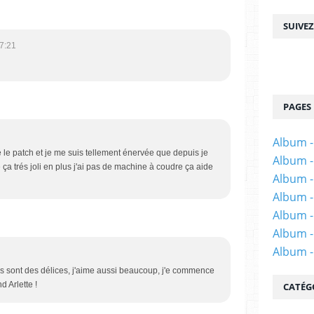
SUIVE
7:21
PAGES
Album 
é le patch et je me suis tellement énervée que depuis je
Album -
e ça trés joli en plus j'ai pas de machine à coudre ça aide
Album - 
Album -
Album -
Album -
Album 
ses sont des délices, j'aime aussi beaucoup, j'e commence
 Arlette !
CATÉG