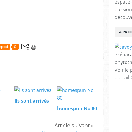
espace 
passion
découve
À PRO
epost
0
Prépara
phytoth
Voir le 
portail
Ils sont arrivés
homespun No 80