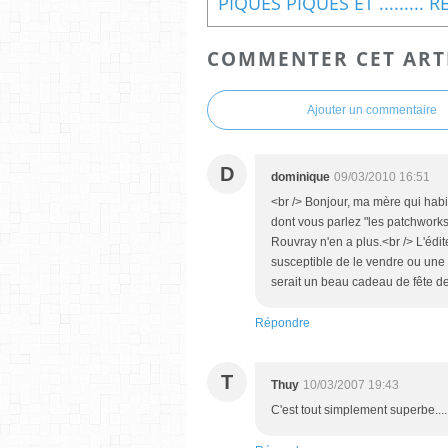
COMMENTER CET ART
Ajouter un commentaire
D
dominique
09/03/2010 16:51
<br /> Bonjour, ma mère qui habi
dont vous parlez "les patchworks 
Rouvray n'en a plus.<br /> L'édit
susceptible de le vendre ou une
serait un beau cadeau de fête des
Répondre
T
Thuy
10/03/2007 19:43
C'est tout simplement superbe.... 