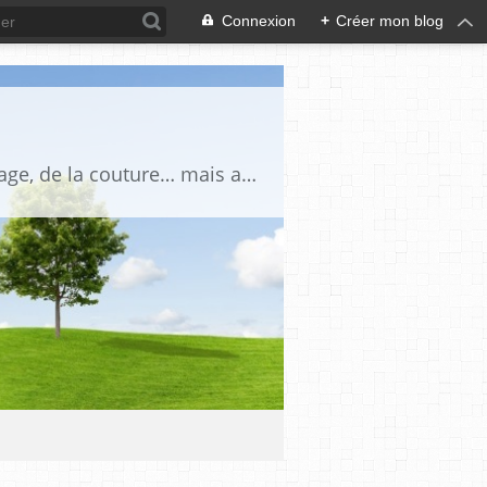
Connexion
+
Créer mon blog
Blog personnel autour du patchwork, du point compté, de la broderie, du cartonnage, de la couture… mais aussi de la montagne, du jardin, des ours et des petites bestioles en tout genre ! Un espace chaleureux où je partage mes passions, mes créations et mes découvertes au fil des saisons.