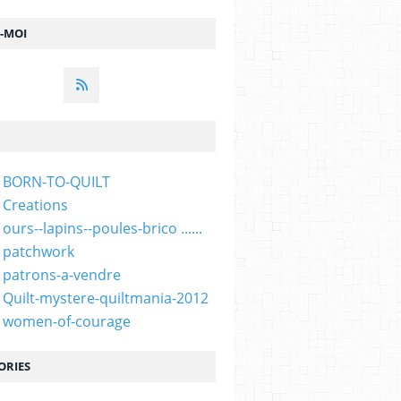
Z-MOI
- BORN-TO-QUILT
 Creations
ours--lapins--poules-brico ......
 patchwork
 patrons-a-vendre
 Quilt-mystere-quiltmania-2012
- women-of-courage
ORIES