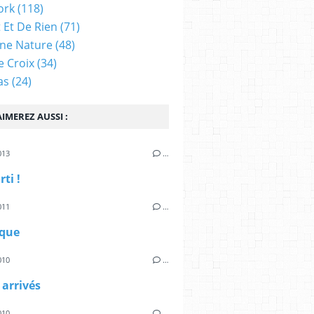
ork
(118)
 Et De Rien
(71)
ne Nature
(48)
e Croix
(34)
as
(24)
IMEREZ AUSSI :
013
…
rti !
011
…
sque
010
…
 arrivés
010
…