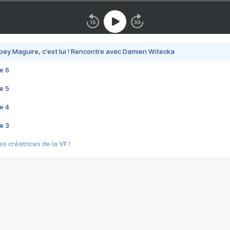
bey Maguire, c'est lui ! Rencontre avec Damien Witecka
e 6
e 5
e 4
e 3
s créatrices de la VF !
e 2
e 1
e Mektoub My Love arrive enfin ! Rencontre avec Shaïn Boumedine et Sal
i : après Toni en famille