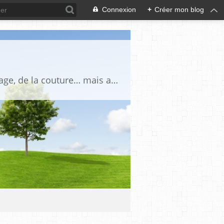
Connexion
+
Créer mon blog
Blog personnel autour du patchwork, du point compté, de la broderie, du cartonnage, de la couture… mais aussi de la montagne, du jardin, des ours et des petites bestioles en tout genre ! Un espace chaleureux où je partage mes passions, mes créations et mes découvertes au fil des saisons.