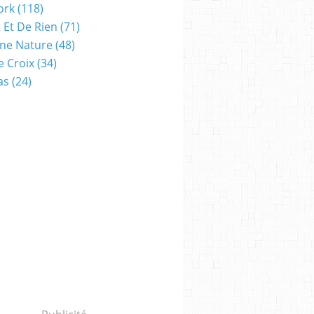
ork
(118)
 Et De Rien
(71)
ne Nature
(48)
e Croix
(34)
as
(24)