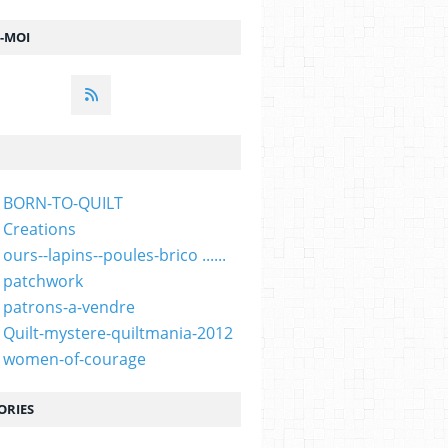
Z-MOI
- BORN-TO-QUILT
 Creations
ours--lapins--poules-brico ......
 patchwork
 patrons-a-vendre
 Quilt-mystere-quiltmania-2012
- women-of-courage
ORIES