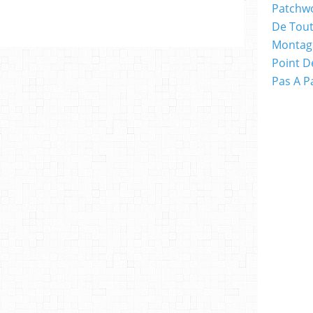
Patchw
De Tout
Montag
Point D
Pas A P