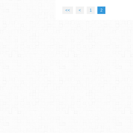
<<
<
1
2